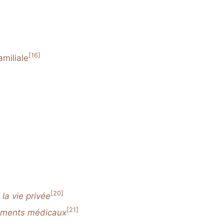
[16]
amiliale
[20]
 la vie privée
[21]
gnements médicaux