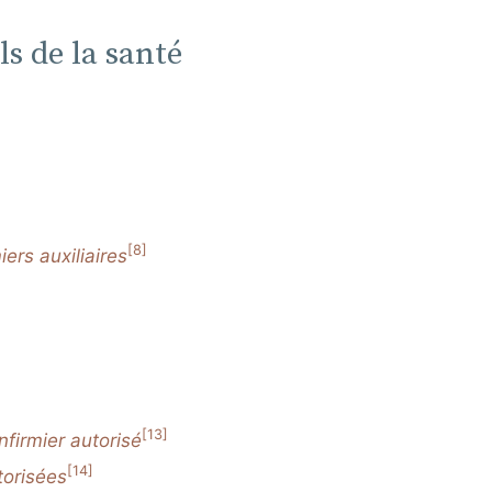
s de la santé
[8]
iers auxiliaires
[13]
infirmier autorisé
[14]
torisées